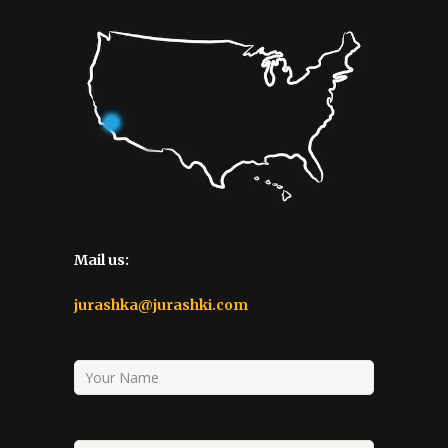
Mail us:
jurashka@jurashki.com